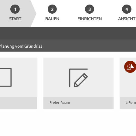
1
2
3
4
START
BAUEN
EINRICHTEN
ANSICHT
 Planung vom Grundriss
Freier Raum
L-For